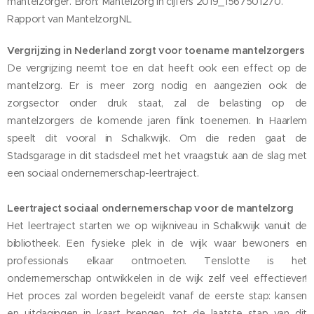
mantelzorger. Bron: Mantelzorg in cijfers 2019_1567501270.
Rapport van MantelzorgNL
Vergrijzing in Nederland zorgt voor toename mantelzorgers
De vergrijzing neemt toe en dat heeft ook een effect op de
mantelzorg. Er is meer zorg nodig en aangezien ook de
zorgsector onder druk staat, zal de belasting op de
mantelzorgers de komende jaren flink toenemen. In Haarlem
speelt dit vooral in Schalkwijk. Om die reden gaat de
Stadsgarage in dit stadsdeel met het vraagstuk aan de slag met
een sociaal ondernemerschap-leertraject.
Leertraject sociaal ondernemerschap voor de mantelzorg
Het leertraject starten we op wijkniveau in Schalkwijk vanuit de
bibliotheek. Een fysieke plek in de wijk waar bewoners en
professionals elkaar ontmoeten. Tenslotte is het
ondernemerschap ontwikkelen in de wijk zelf veel effectiever!
Het proces zal worden begeleidt vanaf de eerste stap: kansen
en uitdagingen in kaart brengen, tot de laatste stap van dit