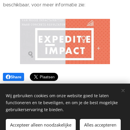
beschikbaar, voor meer informatie zie:
Share
Wij gebruiken cookies om onze website goed te laten
functioneren en te beveiligen, en om je de best mogelijke
gebruikerservaring te bieden.
©2026 Stadsgarage Haarlem Kinderhuissingel 1H, Haarlem, 2013
AS |
Privacyverklaring
Accepteer alleen noodzakelijke
Alles accepteren
Mogelijk gemaakt door
Webnode
Cookies