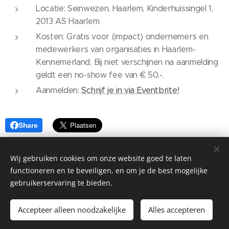
Locatie: Seinwezen, Haarlem, Kinderhuissingel 1,
2013 AS Haarlem
Kosten: Gratis voor (impact) ondernemers en
medewerkers van organisaties in Haarlem-
Kennemerland. Bij niet verschijnen na aanmelding
geldt een no-show fee van € 50,-.
Aanmelden:
Schrijf je in via Eventbrite!
Share
Wij gebruiken cookies om onze website goed te laten
functioneren en te beveiligen, en om je de best mogelijke
gebruikerservaring te bieden.
©2026 Stadsgarage Haarlem Kinderhuissingel 1H, Haarlem, 2013
AS |
Privacyverklaring
Accepteer alleen noodzakelijke
Alles accepteren
Mogelijk gemaakt door
Webnode
Cookies