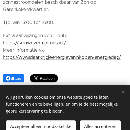
zonnestroomdelen beschikbaar van Zon op
Garenkokerskwartier.
Tijd: van 13:00 tot 16:00.
Extra aanwijzingen voor route:
https://seinwezen.nl/contact/
Meer informatie via:
https://www.daarkrijgjeenergievan.nl/open-energiedag/
Share
Wij gebruiken cookies om onze website goed te laten
functioneren en te beveiligen, en om je de best mogelijke
gebruikerservaring te bieden.
©2026 Stadsgarage Haarlem Kinderhuissingel 1H, Haarlem, 2013
AS |
Privacyverklaring
Accepteer alleen noodzakelijke
Alles accepteren
Mogelijk gemaakt door
Webnode
Cookies