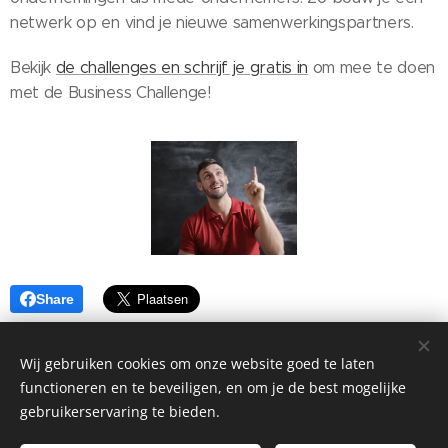
netwerk op en vind je nieuwe samenwerkingspartners.
Bekijk
de challenges en schrijf je gratis in
om mee te doen
met de Business Challenge!
Share
Wij gebruiken cookies om onze website goed te laten
functioneren en te beveiligen, en om je de best mogelijke
gebruikerservaring te bieden.
©2026 Stadsgarage Haarlem Kinderhuissingel 1H, Haarlem, 2013
AS |
Privacyverklaring