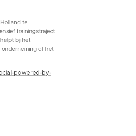
Holland te
nsief trainingstraject
elpt bij het
je onderneming of het
ocial-powered-by-