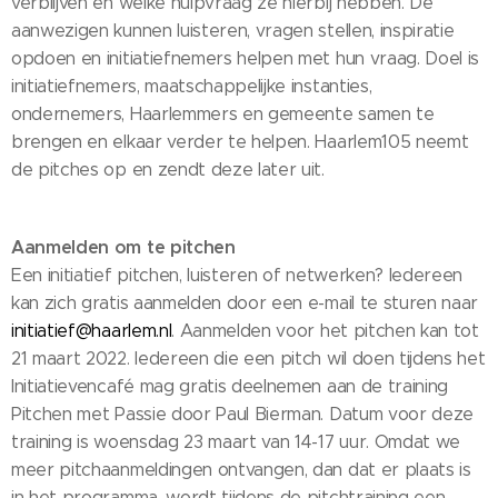
verblijven en welke hulpvraag ze hierbij hebben. De
aanwezigen kunnen luisteren, vragen stellen, inspiratie
opdoen en initiatiefnemers helpen met hun vraag. Doel is
initiatiefnemers, maatschappelijke instanties,
ondernemers, Haarlemmers en gemeente samen te
brengen en elkaar verder te helpen. Haarlem105 neemt
de pitches op en zendt deze later uit.
Aanmelden om te pitchen
Een initiatief pitchen, luisteren of netwerken? Iedereen
kan zich gratis aanmelden door een e-mail te sturen naar
initiatief@haarlem.nl
. Aanmelden voor het pitchen kan tot
21 maart 2022. Iedereen die een pitch wil doen tijdens het
Initiatievencafé mag gratis deelnemen aan de training
Pitchen met Passie door Paul Bierman. Datum voor deze
training is woensdag 23 maart van 14-17 uur. Omdat we
meer pitchaanmeldingen ontvangen, dan dat er plaats is
in het programma, wordt tijdens de pitchtraining een