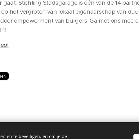
er gaat. Stichting Stadsgarage is één van de 14 partn
ht op het vergroten van lokaal eigenaarschap van du
door empowerment van burgers. Ga met ons mee op re
In!
deo!
en en te beveiligen, en om je de