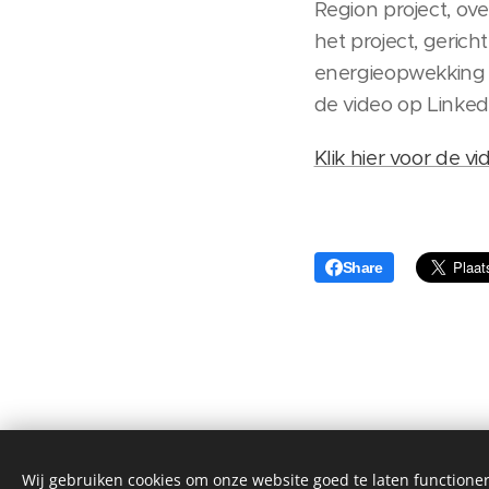
Region project, ov
het project, geric
energieopwekking 
de video op Linked
Klik hier voor de vi
Share
Wij gebruiken cookies om onze website goed te laten functioner